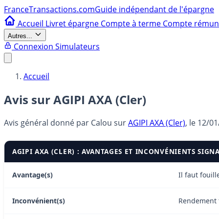
France
Transactions.com
Guide indépendant de l'épargne
Accueil
Livret épargne
Compte à terme
Compte rému
Autres...
Connexion
Simulateurs
Accueil
Avis sur AGIPI AXA (Cler)
Avis général donné par
Calou
sur
AGIPI AXA (Cler)
, le
12/01
AGIPI AXA (CLER) : AVANTAGES ET INCONVÉNIENTS SIGN
Avantage(s)
Il faut fouil
Inconvénient(s)
Rendement tr