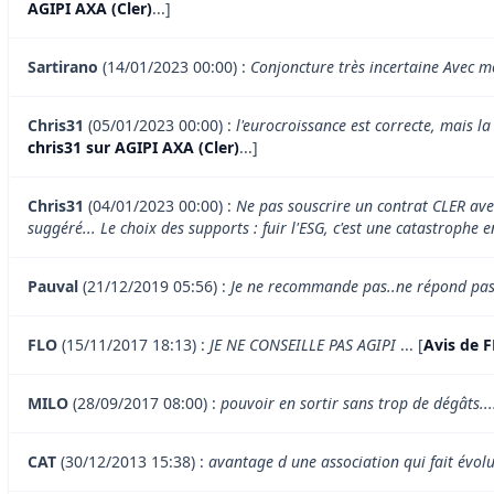
AGIPI AXA (Cler)
...]
Sartirano
(14/01/2023 00:00) :
Conjoncture très incertaine Avec 
Chris31
(05/01/2023 00:00) :
l'eurocroissance est correcte, mais l
chris31 sur AGIPI AXA (Cler)
...]
Chris31
(04/01/2023 00:00) :
Ne pas souscrire un contrat CLER avec
suggéré... Le choix des supports : fuir l'ESG, c'est une catastrophe
Pauval
(21/12/2019 05:56) :
Je ne recommande pas..ne répond pas 
FLO
(15/11/2017 18:13) :
JE NE CONSEILLE PAS AGIPI
... [
Avis de F
MILO
(28/09/2017 08:00) :
pouvoir en sortir sans trop de dégâts...
CAT
(30/12/2013 15:38) :
avantage d une association qui fait évolu