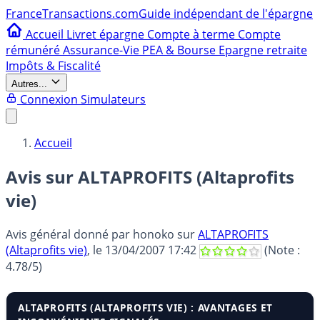
France
Transactions.com
Guide indépendant de l'épargne
Accueil
Livret épargne
Compte à terme
Compte
rémunéré
Assurance-Vie
PEA & Bourse
Epargne retraite
Impôts & Fiscalité
Autres...
Connexion
Simulateurs
Accueil
Avis sur ALTAPROFITS (Altaprofits
vie)
Avis général donné par
honoko
sur
ALTAPROFITS
(Altaprofits vie)
, le
13/04/2007 17:42
(Note :
4.78
/5)
ALTAPROFITS (ALTAPROFITS VIE) : AVANTAGES ET