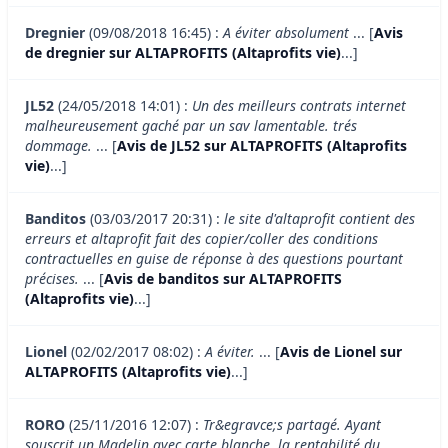
Dregnier
(09/08/2018 16:45) :
A éviter absolument
... [
Avis
de dregnier sur ALTAPROFITS (Altaprofits vie)
...]
JL52
(24/05/2018 14:01) :
Un des meilleurs contrats internet
malheureusement gaché par un sav lamentable. trés
dommage.
... [
Avis de JL52 sur ALTAPROFITS (Altaprofits
vie)
...]
Banditos
(03/03/2017 20:31) :
le site d'altaprofit contient des
erreurs et altaprofit fait des copier/coller des conditions
contractuelles en guise de réponse à des questions pourtant
précises.
... [
Avis de banditos sur ALTAPROFITS
(Altaprofits vie)
...]
Lionel
(02/02/2017 08:02) :
A éviter.
... [
Avis de Lionel sur
ALTAPROFITS (Altaprofits vie)
...]
RORO
(25/11/2016 12:07) :
Tr&egravce;s partagé. Ayant
souscrit un Madelin avec carte blanche, la rentabilité du