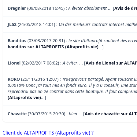
Dregnier
(09/08/2018 16:45) :
A éviter absolument
... [
Avis de dr
JL52
(24/05/2018 14:01) :
Un des meilleurs contrats internet mal
Banditos
(03/03/2017 20:31) :
le site d'altaprofit contient des er
banditos sur ALTAPROFITS (Altaprofits vie)
...]
Lionel
(02/02/2017 08:02) :
A éviter.
... [
Avis de Lionel sur ALTAP
RORO
(25/11/2016 12:07) :
Tr&egravce;s partagé. Ayant souscrit u
0.0010% Donc j'ai tout mis en fonds euro. Il y a 0 conseils, une sta
reprendrai pas un 2e contrat dans cette boutique. Il faut comprendre 
(Altaprofits vie)
...]
Chavatte
(30/07/2015 20:30) :
bien
... [
Avis de chavatte sur ALT
Client de ALTAPROFITS (Altaprofits vie) ?