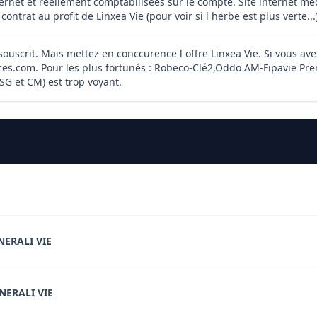
ternet et réellement comptabilisées sur le compte. Site internet méd
ntrat au profit de Linxea Vie (pour voir si l herbe est plus verte...
ouscrit. Mais mettez en conccurence l offre Linxea Vie. Si vous avez
s.com. Pour les plus fortunés : Robeco-Clé2,Oddo AM-Fipavie Prem
G et CM) est trop voyant.
NERALI VIE
NERALI VIE