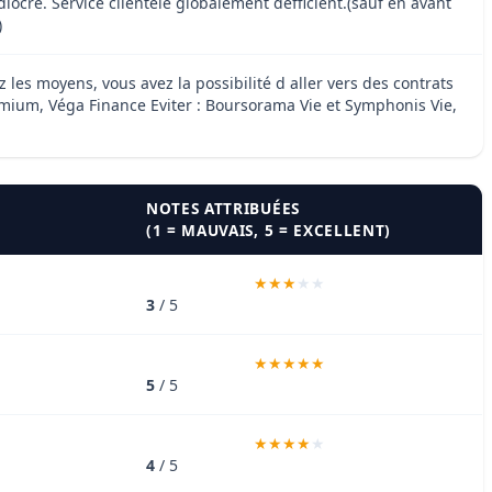
iocre. Service clientèle globalement défficient.(sauf en avant
)
 les moyens, vous avez la possibilité d aller vers des contrats
ium, Véga Finance Eviter : Boursorama Vie et Symphonis Vie,
NOTES ATTRIBUÉES
(1 = MAUVAIS, 5 = EXCELLENT)
3
/ 5
5
/ 5
4
/ 5