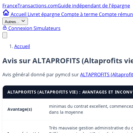
France
Transactions.com
Guide indépendant de l'épargne
Accueil
Livret épargne
Compte à terme
Compte rému
Autres...
Connexion
Simulateurs
Accueil
Avis sur ALTAPROFITS (Altaprofits vi
Avis général donné par
pymcd
sur
ALTAPROFITS (Altaprofit
ALTAPROFITS (ALTAPROFITS VIE) : AVANTAGES ET INCON
minimas du contrat excellent, commencez 
Avantage(s)
dans la moyenne
Très mauvaise gestion administrative du c