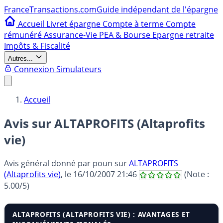
France
Transactions.com
Guide indépendant de l'épargne
Accueil
Livret épargne
Compte à terme
Compte
rémunéré
Assurance-Vie
PEA & Bourse
Epargne retraite
Impôts & Fiscalité
Autres...
Connexion
Simulateurs
Accueil
Avis sur ALTAPROFITS (Altaprofits
vie)
Avis général donné par
poun
sur
ALTAPROFITS
(Altaprofits vie)
, le
16/10/2007 21:46
(Note :
5.00
/5)
ALTAPROFITS (ALTAPROFITS VIE) : AVANTAGES ET