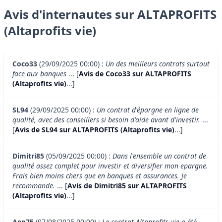
Avis d'internautes sur ALTAPROFITS
(Altaprofits vie)
Coco33
(29/09/2025 00:00) :
Un des meilleurs contrats surtout
face aux banques
... [
Avis de Coco33 sur ALTAPROFITS
(Altaprofits vie)
...]
SL94
(29/09/2025 00:00) :
Un contrat d'épargne en ligne de
qualité, avec des conseillers si besoin d'aide avant d'investir.
...
[
Avis de SL94 sur ALTAPROFITS (Altaprofits vie)
...]
Dimitri85
(05/09/2025 00:00) :
Dans l'ensemble un contrat de
qualité assez complet pour investir et diversifier mon epargne.
Frais bien moins chers que en banques et assurances. Je
recommande.
... [
Avis de Dimitri85 sur ALTAPROFITS
(Altaprofits vie)
...]
Aep75
(07/08/2025 00:00) :
Le contrat Altaprofits vie a été