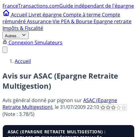
France
Transactions.com
Guide indépendant de l'épargne
Accueil
Livret épargne
Compte à terme
Compte
rémunéré
Assurance-Vie
PEA & Bourse
Epargne retraite
Impôts & Fiscalité
Autres...
Connexion
Simulateurs
Accueil
Avis sur ASAC (Epargne Retraite
Multigestion)
Avis général donné par
pignon
sur
ASAC (Epargne
Retraite Multigestion)
, le
31/07/2009 22:10
(Note :
3.78
/5)
ASAC (EPARGNE RETRAITE MULTIGESTION) :