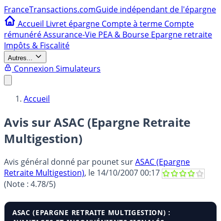
France
Transactions.com
Guide indépendant de l'épargne
Accueil
Livret épargne
Compte à terme
Compte
rémunéré
Assurance-Vie
PEA & Bourse
Epargne retraite
Impôts & Fiscalité
Autres...
Connexion
Simulateurs
Accueil
Avis sur ASAC (Epargne Retraite
Multigestion)
Avis général donné par
pounet
sur
ASAC (Epargne
Retraite Multigestion)
, le
14/10/2007 00:17
(Note :
4.78
/5)
ASAC (EPARGNE RETRAITE MULTIGESTION) :