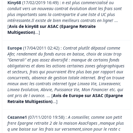
Kiny68
(17/02/2019 16:49) :
n est plus commercialisé ou
conduit vers un nouveau contrat évolution dont les frais sont
plus importants sans la contrepartie d une liste d UC plus
intéressante.Il existe de bien meilleurs contrats en ligne!
...
[
Avis de kiny68 sur ASAC (Epargne Retraite
Multigestion)
...]
Europe
(17/04/2011 02:42) :
Contrat plutôt dépassé comme
Afer, rendement du fonds euros en baisse, choix de sicav trop
"Generali" et pas assez diversifié : manque de certains fonds
obligataires et dans les actions certaines zones géographiques
et secteurs, frais qui pourraient être plus bas par rapport aux
concurrents, absence de gestion totale internet. Bref on trouve
mieux avec les contrats internet type Linxea Vie, Linxeavenir,
Linxea Evolution, Abivie, Puissance Vie, Mon Financier etc. qui
ont pris de l avance.
... [
Avis de Europe sur ASAC (Epargne
Retraite Multigestion)
...]
Cezanne1
(07/11/2010 19:58) :
A conseiller, comme son petit
frere Epargne retraite 2 de la maison AsacFapes ,manque plus
q une baisse sur les frais sur versement,sinon pour le reste c