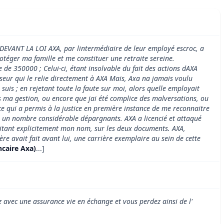
NT LA LOI AXA, par lintermédiaire de leur employé escroc, a
otéger ma famille et me constituer une retraite sereine.
e 350000 ; Celui-ci, étant insolvable du fait des actions dAXA
sseur qui le relie directement à AXA Mais, Axa na jamais voulu
uis ; en rejetant toute la faute sur moi, alors quelle employait
s ma gestion, ou encore que jai été complice des malversations, ou
 ce qui a permis à la justice en première instance de me reconnaitre
lé un nombre considérable dépargnants. AXA a licencié et attaqué
n citant explicitement mon nom, sur les deux documents. AXA,
avait fait avant lui, une carrière exemplaire au sein de cette
ncaire Axa)
...]
z avec une assurance vie en échange et vous perdez ainsi de l'