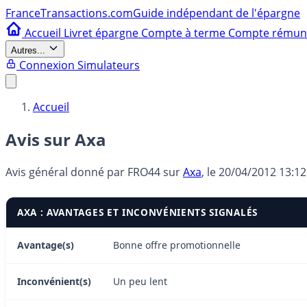
France
Transactions.com
Guide indépendant de l'épargne
Accueil
Livret épargne
Compte à terme
Compte rému
Autres...
Connexion
Simulateurs
Accueil
Avis sur Axa
Avis général donné par
FRO44
sur
Axa
, le
20/04/2012 13:12
AXA : AVANTAGES ET INCONVÉNIENTS SIGNALÉS
Avantage(s)
Bonne offre promotionnelle
Inconvénient(s)
Un peu lent