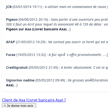
JCB
(03/01/2014 19:11) :
a utiliser mais en connaissance de cause 
Pigeon
(04/06/2012 20:16) :
Sans parler d une ouverture peu prat
500 il faut un écrit pour lequel ils annoncent 48 à 72h de délai : 
Pigeon sur Axa (Livret bancaire Axa)
...]
AFAP
(21/05/2012 10:29) :
Ne surtout pas ouvrir ce livret qui est
Furax
(19/05/2012 13:32) :
A fuir aprÃ¨s offre promotionnelle.
... [
Creditgratuit
(05/05/2012 21:45) :
A éviter absolument. C est ce 
Signorino nadine
(05/05/2012 09:49) :
De grosses amÃ©liorations
Axa)
...]
Client de Axa (Livret bancaire Axa) ?