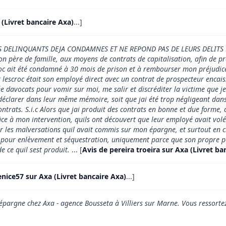
 (Livret bancaire Axa)
...]
 DELINQUANTS DEJA CONDAMNES ET NE REPOND PAS DE LEURS DELITS DEVA
n père de famille, aux moyens de contrats de capitalisation, afin de pr
roc ait été condamné à 30 mois de prison et à rembourser mon préjudice d
r lescroc était son employé direct avec un contrat de prospecteur encai
avocats pour vomir sur moi, me salir et discréditer la victime que je s
 déclarer dans leur même mémoire, soit que jai été trop négligeant dan
ntrats. S.i.c Alors que jai produit des contrats en bonne et due forme,
grâce à mon intervention, quils ont découvert que leur employé avait vo
 par les malversations quil avait commis sur mon épargne, et surtout e
r enlèvement et séquestration, uniquement parce que son propre père 
 ce quil sest produit.
... [
Avis de pereira troeira sur Axa (Livret ba
enice57 sur Axa (Livret bancaire Axa)
...]
d'épargne chez Axa - agence Bousseta à Villiers sur Marne. Vous ressorte