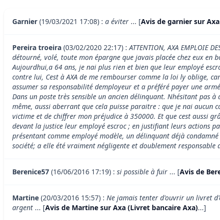
Garnier
(19/03/2021 17:08) :
a éviter
... [
Avis de garnier sur Axa
Pereira troeira
(03/02/2020 22:17) :
ATTENTION, AXA EMPLOIE DES
détourné, volé, toute mon épargne que javais placée chez eux en bo
Aujourdhui,a 64 ans, je nai plus rien et bien que leur employé esc
contre lui, Cest à AXA de me rembourser comme la loi ly oblige, ca
assumer sa responsabilité demployeur et a préféré payer une armée d
Dans un poste très sensible un ancien délinquant. Nhésitant pas à
même, aussi aberrant que cela puisse paraitre : que je nai aucun co
victime et de chiffrer mon préjudice à 350000. Et que cest aussi 
devant la justice leur employé escroc ; en justifiant leurs actions
présentant comme employé modèle, un délinquant déjà condamné pou
société; a elle été vraiment négligente et doublement responsable de
Berenice57
(16/06/2016 17:19) :
si possible à fuir
... [
Avis de Ber
Martine
(20/03/2016 15:57) :
Ne jamais tenter d'ouvrir un livret 
argent
... [
Avis de Martine sur Axa (Livret bancaire Axa)
...]