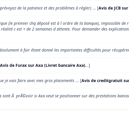
(prévoyez de la patience et des problèmes à régler)
... [
Avis de JCB sur
ique (le premier chq déposé est à l ordre de la banque), impossible d
en réalité c est + de 2 semaines d attente. Pour demander des explication
 absolument à fuir étant donné les importantes difficultés pour récupére
Avis de Furax sur Axa (Livret bancaire Axa)
...]
que je vais faire avec mes gros placements
... [
Avis de creditgratuit su
 sont Ã prÃ©voir si Axa veut se positionner sur des prestations banca