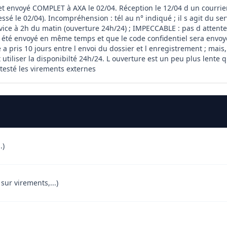
et envoyé COMPLET à AXA le 02/04. Réception le 12/04 d un courrier 
ssé le 02/04). Incompréhension : tél au n° indiqué ; il s agit du se
ervice à 2h du matin (ouverture 24h/24) ; IMPECCABLE : pas d attente
a été envoyé en même temps et que le code confidentiel sera envoyé d
re a pris 10 jours entre l envoi du dossier et l enregistrement ; mais
tiliser la disponibilté 24h/24. L ouverture est un peu plus lente q
s testé les virements externes
.)
sur virements,...)