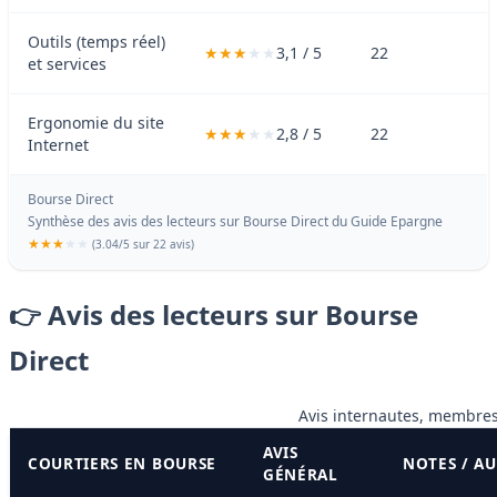
Outils (temps réel)
3,1 / 5
22
et services
Ergonomie du site
2,8 / 5
22
Internet
Bourse Direct
Synthèse des avis des lecteurs sur Bourse Direct du
Guide Epargne
(
3.04
/
5
sur 22 avis)
👉 Avis des lecteurs sur Bourse
Direct
Avis internautes, membres
AVIS
COURTIERS EN BOURSE
NOTES / A
GÉNÉRAL