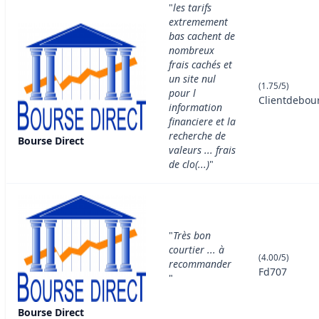
"
les tarifs
extremement
bas cachent de
nombreux
frais cachés et
un site nul
(1.75/5)
pour l
Clientdebou
information
financiere et la
recherche de
Bourse Direct
valeurs ... frais
de clo(...)
"
"
Très bon
courtier ... à
(4.00/5)
recommander
Fd707
"
Bourse Direct