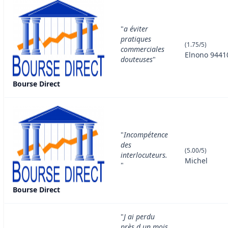
"
a éviter
pratiques
(1.75/5)
commerciales
Elnono 9441
douteuses
"
Bourse Direct
"
Incompétence
des
(5.00/5)
interlocuteurs.
Michel
"
Bourse Direct
"
J ai perdu
près d un mois