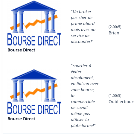
"
Un broker
pas cher de
prime abord
(2.00/5)
mais avec un
Brian
service de
discounter!
"
Bourse Direct
"
courtier à
éviter
absolument,
en liaison avec
zone bourse,
la
(1.00/5)
commerciale
Oublierbour
ne savait
même pas
Bourse Direct
utiliser la
plate-forme!
"