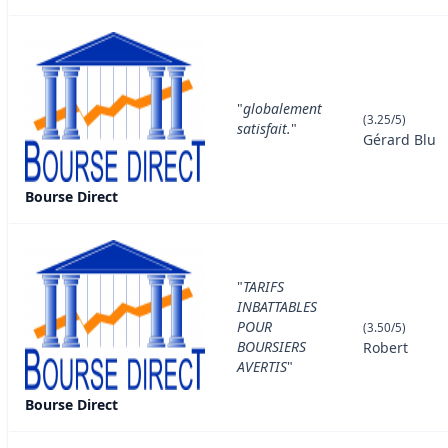
"
globalement
(3.25/5)
satisfait.
"
Gérard Blu
Bourse Direct
"
TARIFS
INBATTABLES
POUR
(3.50/5)
BOURSIERS
Robert
AVERTIS
"
Bourse Direct