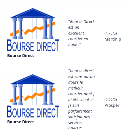
"
Bourse Direct
est un
excellent
(4.75/5)
courtier en
Martin.p
ligne !
"
Bourse Direct
"
bourse direct
est sans aucun
doute le
meilleur
courtier dont j
ai été client et
(5.00/5)
je suis
Prosper
parfaitement
satisfait des
Bourse Direct
services
offerts
"