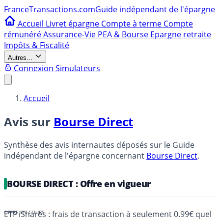
France
Transactions.com
Guide indépendant de l'épargne
Accueil
Livret épargne
Compte à terme
Compte
rémunéré
Assurance-Vie
PEA & Bourse
Epargne retraite
Impôts & Fiscalité
Autres...
Connexion
Simulateurs
Accueil
Avis sur
Bourse Direct
Synthèse des avis internautes déposés sur le Guide
indépendant de l'épargne concernant
Bourse Direct
.
BOURSE DIRECT : Offre en vigueur
ETF iShares : frais de transaction à seulement 0.99€ quel