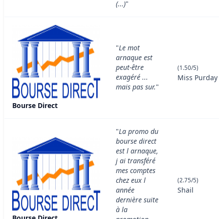
(...)
"
"
Le mot
arnaque est
peut-être
(1.50/5)
exagéré ...
Miss Purday
mais pas sur.
"
Bourse Direct
"
La promo du
bourse direct
est l arnaque,
j ai transféré
mes comptes
chez eux l
(2.75/5)
année
Shail
dernière suite
à la
Bourse Direct