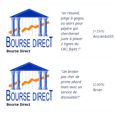
"
en résumé,
piège à gogos,
ou alors pour
pépère qui
(1.25/5)
chercherait
Ancienbd35
juste à placer
2 lignes du
CAC; fuyez !
"
Bourse Direct
"
Un broker
pas cher de
prime abord
(2.00/5)
mais avec un
Brian
service de
discounter!
"
Bourse Direct