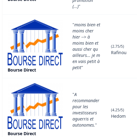
promotion
(...)
"
"
moins bien et
moins cher
hier --> à
moins bien et
(2.75/5)
aussi cher qu
Rafinou
ailleurs... je m
en vais petit à
petit
"
Bourse Direct
"
A
recommander
pour les
(4.25/5)
investisseurs
Hedom
aguerris et
autonomes.
"
Bourse Direct