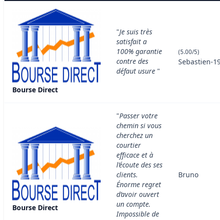
"
Je suis très
satisfait a
100% garantie
(5.00/5)
contre des
Sebastien-
défaut usure
"
Bourse Direct
"
Passer votre
chemin si vous
cherchez un
courtier
efficace et à
l’écoute des ses
clients.
Bruno
Énorme regret
d’avoir ouvert
un compte.
Bourse Direct
Impossible de