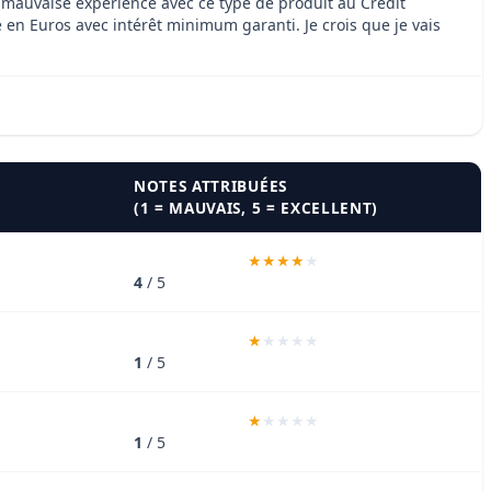
e mauvaise expérience avec ce type de produit au Crédit
ie en Euros avec intérêt minimum garanti. Je crois que je vais
NOTES ATTRIBUÉES
(1 = MAUVAIS, 5 = EXCELLENT)
4
/ 5
1
/ 5
1
/ 5