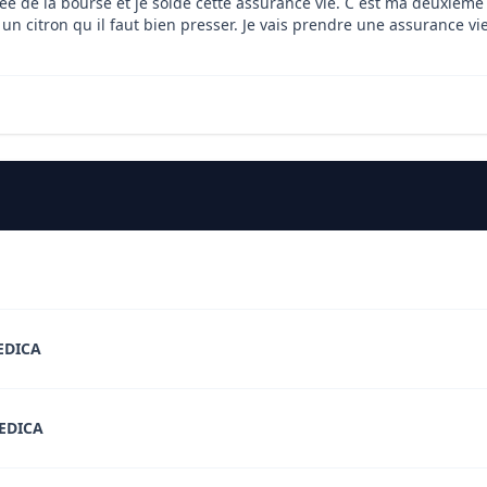
tée de la bourse et je solde cette assurance vie. C est ma deuxièm
st un citron qu il faut bien presser. Je vais prendre une assurance v
EDICA
EDICA