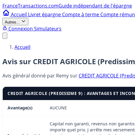
France
Transactions.com
Guide indépendant de l'épargne
Accueil
Livret épargne
Compte à terme
Compte rému
Autres...
Connexion
Simulateurs
Accueil
Avis sur CREDIT AGRICOLE (Predissim
Avis général donné par
Remy
sur
CREDIT AGRICOLE (Predi
CREDIT AGRICOLE (PREDISSIME 9) : AVANTAGES ET INCO
Avantage(s)
AUCUNE
Capital non garanti, revenus non garantis
importe quel prix. J arrête mes versements