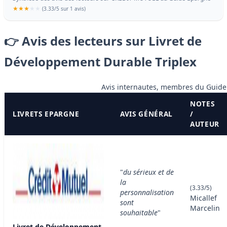
(
3.33
/
5
sur 1 avis)
👉 Avis des lecteurs sur Livret de
Développement Durable Triplex
Avis internautes, membres du Guide
NOTES
LIVRETS EPARGNE
AVIS GÉNÉRAL
/
AUTEUR
"
du sérieux et de
la
(3.33/5)
personnalisation
Micallef
sont
Marcelin
souhaitable
"
Livret de Développement