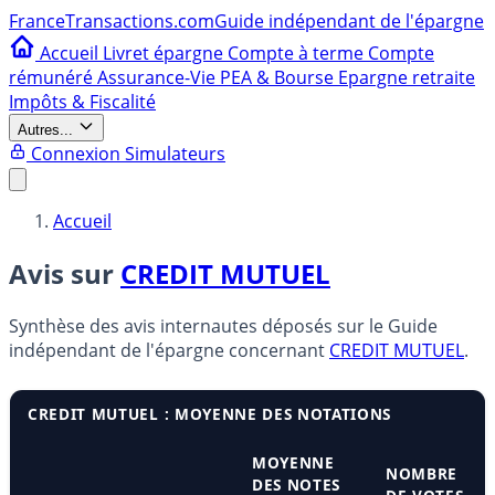
France
Transactions.com
Guide indépendant de l'épargne
Accueil
Livret épargne
Compte à terme
Compte
rémunéré
Assurance-Vie
PEA & Bourse
Epargne retraite
Impôts & Fiscalité
Autres...
Connexion
Simulateurs
Accueil
Avis sur
CREDIT MUTUEL
Synthèse des avis internautes déposés sur le Guide
indépendant de l'épargne concernant
CREDIT MUTUEL
.
CREDIT MUTUEL : MOYENNE DES NOTATIONS
MOYENNE
NOMBRE
DES NOTES