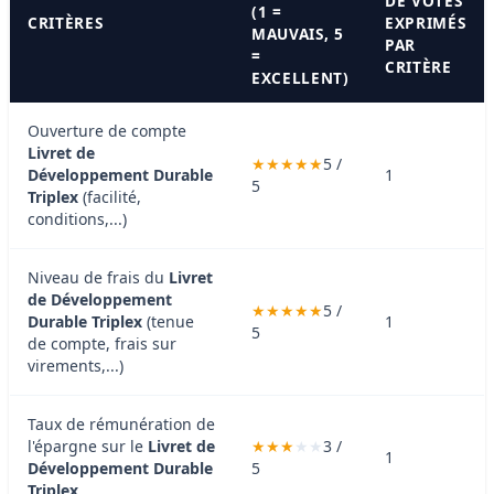
DE VOTES
(1 =
CRITÈRES
EXPRIMÉS
MAUVAIS, 5
PAR
=
CRITÈRE
EXCELLENT)
Ouverture de compte
Livret de
5 /
Développement Durable
1
5
Triplex
(facilité,
conditions,...)
Niveau de frais du
Livret
de Développement
5 /
Durable Triplex
(tenue
1
5
de compte, frais sur
virements,...)
Taux de rémunération de
l'épargne sur le
Livret de
3 /
1
Développement Durable
5
Triplex