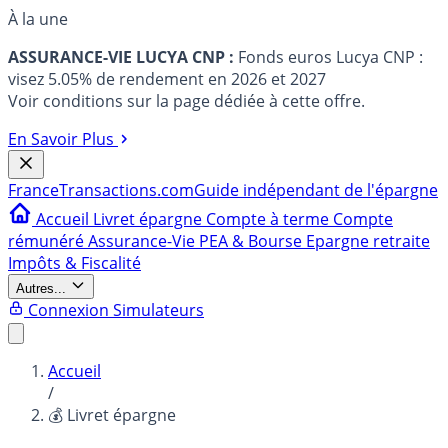
À la une
ASSURANCE-VIE LUCYA CNP :
Fonds euros Lucya CNP :
visez 5.05% de rendement en 2026 et 2027
Voir conditions sur la page dédiée à cette offre.
En Savoir Plus
France
Transactions.com
Guide indépendant de l'épargne
Accueil
Livret épargne
Compte à terme
Compte
rémunéré
Assurance-Vie
PEA & Bourse
Epargne retraite
Impôts & Fiscalité
Autres...
Connexion
Simulateurs
Accueil
/
💰 Livret épargne