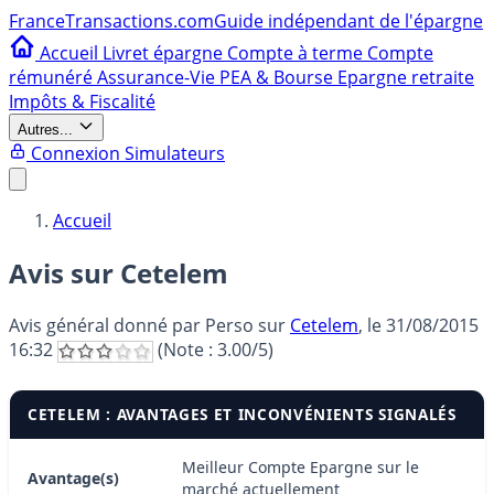
France
Transactions.com
Guide indépendant de l'épargne
Accueil
Livret épargne
Compte à terme
Compte
rémunéré
Assurance-Vie
PEA & Bourse
Epargne retraite
Impôts & Fiscalité
Autres...
Connexion
Simulateurs
Accueil
Avis sur Cetelem
Avis général donné par
Perso
sur
Cetelem
, le
31/08/2015
16:32
(Note :
3.00
/5)
CETELEM : AVANTAGES ET INCONVÉNIENTS SIGNALÉS
Meilleur Compte Epargne sur le
Avantage(s)
marché actuellement