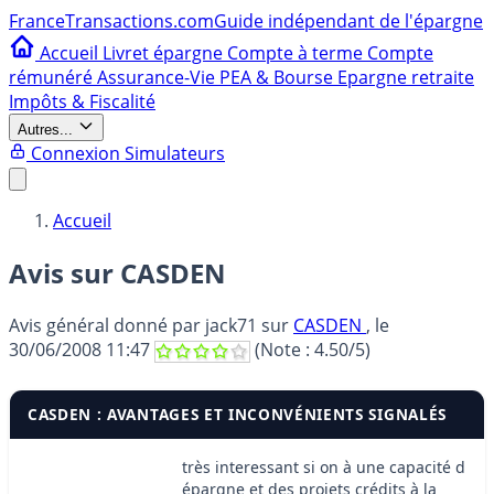
France
Transactions.com
Guide indépendant de l'épargne
Accueil
Livret épargne
Compte à terme
Compte
rémunéré
Assurance-Vie
PEA & Bourse
Epargne retraite
Impôts & Fiscalité
Autres...
Connexion
Simulateurs
Accueil
Avis sur CASDEN
Avis général donné par
jack71
sur
CASDEN
, le
30/06/2008 11:47
(Note :
4.50
/5)
CASDEN : AVANTAGES ET INCONVÉNIENTS SIGNALÉS
très interessant si on à une capacité d
épargne et des projets crédits à la