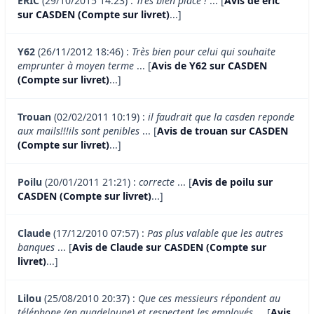
ERIC
(29/10/2015 14:23) :
Très bien placé !
... [
Avis de eric
sur CASDEN (Compte sur livret)
...]
Y62
(26/11/2012 18:46) :
Très bien pour celui qui souhaite
emprunter à moyen terme
... [
Avis de Y62 sur CASDEN
(Compte sur livret)
...]
Trouan
(02/02/2011 10:19) :
il faudrait que la casden reponde
aux mails!!!ils sont penibles
... [
Avis de trouan sur CASDEN
(Compte sur livret)
...]
Poilu
(20/01/2011 21:21) :
correcte
... [
Avis de poilu sur
CASDEN (Compte sur livret)
...]
Claude
(17/12/2010 07:57) :
Pas plus valable que les autres
banques
... [
Avis de Claude sur CASDEN (Compte sur
livret)
...]
Lilou
(25/08/2010 20:37) :
Que ces messieurs répondent au
téléphone (en guadeloupe) et respectent les employés
... [
Avis