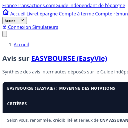
France
Transactions.com
Guide indépendant de l'épargne
Accueil
Livret épargne
Compte à terme
Compte rému
Autres...
Connexion
Simulateurs
Accueil
Avis sur
EASYBOURSE (EasyVie)
Synthèse des avis internautes déposés sur le Guide indé
EASYBOURSE (EASYVIE) : MOYENNE DES NOTATIONS
CRITÈRES
Selon vous, renommée, crédibilité et sérieux de
CNP ASSURAN