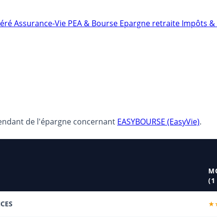
néré
Assurance-Vie
PEA & Bourse
Epargne retraite
Impôts & 
pendant de l'épargne concernant
EASYBOURSE (EasyVie)
.
M
(1
CES