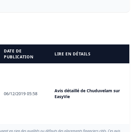
DATE DE
LIRE EN DÉTAILS
PUBLICATION
Avis détaillé de Chuduvelam sur
06/12/2019 05:58
EasyVie
ugent en rien des qualités ou défauts des placements financiers cités. Ces avis