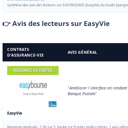
Synthèse des avis des lecteurs sur EASYBOURSE (EasyVie) du
Guide Epargn
👉 Avis des lecteurs sur EasyVie
CONTRATS
AVIS GÉNÉRAL
D'ASSURANCE-VIE
"
Améliorer l interface en rendant 
Banque Postale
"
EasyVie
Moyenne générale : 2.56 sur 5, basée sur 9 votes multi-critères, 1 avis utilis