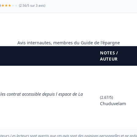
e
(
2.56
/
5
sur 3 avis)
Avis internautes, membres du Guide de l'épargne
NOTES /
AUTEUR
les contrat accessible depuis l espace de La
(2.67/5)
Chuduvelam
ateurs.
Les lecteurs sont avertis que ces avis sont des opinions personnelles et ne préj