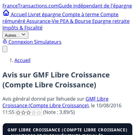
France
Transactions.com
Guide indépendant de l'épargne
Accueil
Livret épargne
Compte à terme
Compte
rémunéré
Assurance-Vie
PEA & Bourse
Epargne retraite
Impôts & Fiscalité
Autres...
Connexion
Simulateurs
Accueil
Avis sur GMF Libre Croissance
(Compte Libre Croissance)
Avis général donné par
llehuede
sur
GMF Libre
Croissance (Compte Libre Croissance)
, le
10/08/2016
11:55
(Note :
3.89
/5)
GMF LIBRE CROISSANCE (COMPTE LIBRE CROISSANCE)