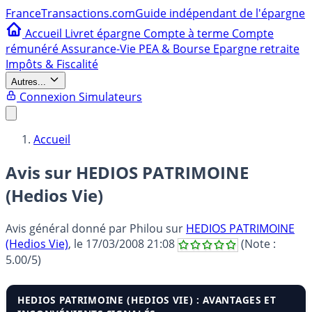
France
Transactions.com
Guide indépendant de l'épargne
Accueil
Livret épargne
Compte à terme
Compte
rémunéré
Assurance-Vie
PEA & Bourse
Epargne retraite
Impôts & Fiscalité
Autres...
Connexion
Simulateurs
Accueil
Avis sur HEDIOS PATRIMOINE
(Hedios Vie)
Avis général donné par
Philou
sur
HEDIOS PATRIMOINE
(Hedios Vie)
, le
17/03/2008 21:08
(Note :
5.00
/5)
HEDIOS PATRIMOINE (HEDIOS VIE) : AVANTAGES ET