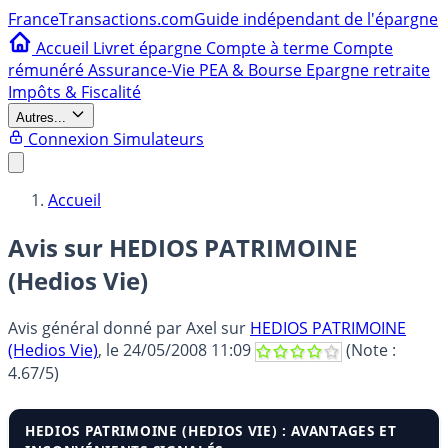
France
Transactions.com
Guide indépendant de l'épargne
Accueil
Livret épargne
Compte à terme
Compte
rémunéré
Assurance-Vie
PEA & Bourse
Epargne retraite
Impôts & Fiscalité
Autres...
Connexion
Simulateurs
Accueil
Avis sur HEDIOS PATRIMOINE
(Hedios Vie)
Avis général donné par
Axel
sur
HEDIOS PATRIMOINE
(Hedios Vie)
, le
24/05/2008 11:09
(Note :
4.67
/5)
HEDIOS PATRIMOINE (HEDIOS VIE) : AVANTAGES ET