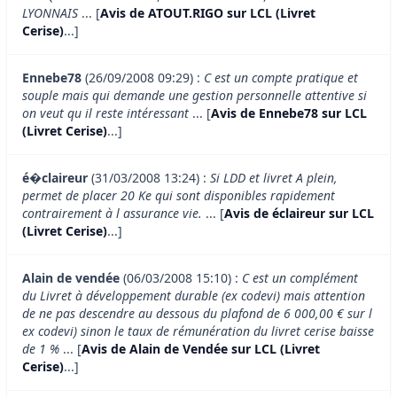
LYONNAIS
... [
Avis de ATOUT.RIGO sur LCL (Livret
Cerise)
...]
Ennebe78
(26/09/2008 09:29) :
C est un compte pratique et
souple mais qui demande une gestion personnelle attentive si
on veut qu il reste intéressant
... [
Avis de Ennebe78 sur LCL
(Livret Cerise)
...]
é�claireur
(31/03/2008 13:24) :
Si LDD et livret A plein,
permet de placer 20 Ke qui sont disponibles rapidement
contrairement à l assurance vie.
... [
Avis de éclaireur sur LCL
(Livret Cerise)
...]
Alain de vendée
(06/03/2008 15:10) :
C est un complément
du Livret à développement durable (ex codevi) mais attention
de ne pas descendre au dessous du plafond de 6 000,00 € sur l
ex codevi) sinon le taux de rémunération du livret cerise baisse
de 1 %
... [
Avis de Alain de Vendée sur LCL (Livret
Cerise)
...]