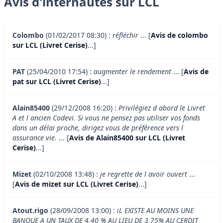
Avis d'internautes sur LCL
Colombo
(01/02/2017 08:30) :
réfléchir
... [
Avis de colombo
sur LCL (Livret Cerise)
...]
PAT
(25/04/2010 17:54) :
augmenter le rendement
... [
Avis de
pat sur LCL (Livret Cerise)
...]
Alain85400
(29/12/2008 16:20) :
Privilégiez d abord le Livret
A et l ancien Codevi. Si vous ne pensez pas utiliser vos fonds
dans un délai proche, dirigez vous de préférence vers l
assurance vie.
... [
Avis de Alain85400 sur LCL (Livret
Cerise)
...]
Mizet
(02/10/2008 13:48) :
je regrette de l avoir ouvert
...
[
Avis de mizet sur LCL (Livret Cerise)
...]
Atout.rigo
(28/09/2008 13:00) :
iL EXISTE AU MOINS UNE
BANQUE A UN TAUX DE 4,40 % AU LIEU DE 3,75% AU CERDIT