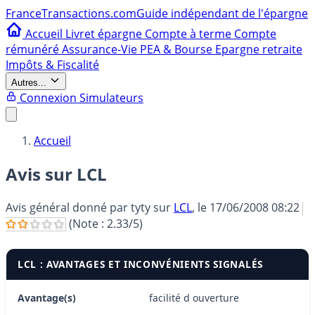
France
Transactions.com
Guide indépendant de l'épargne
Accueil
Livret épargne
Compte à terme
Compte
rémunéré
Assurance-Vie
PEA & Bourse
Epargne retraite
Impôts & Fiscalité
Autres...
Connexion
Simulateurs
Accueil
Avis sur LCL
Avis général donné par
tyty
sur
LCL
, le
17/06/2008 08:22
(Note :
2.33
/5)
LCL : AVANTAGES ET INCONVÉNIENTS SIGNALÉS
Avantage(s)
facilité d ouverture