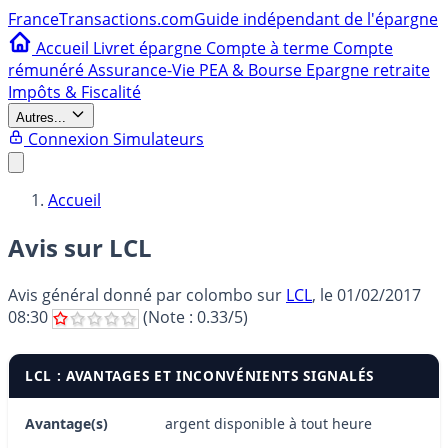
France
Transactions.com
Guide indépendant de l'épargne
Accueil
Livret épargne
Compte à terme
Compte
rémunéré
Assurance-Vie
PEA & Bourse
Epargne retraite
Impôts & Fiscalité
Autres...
Connexion
Simulateurs
Accueil
Avis sur LCL
Avis général donné par
colombo
sur
LCL
, le
01/02/2017
08:30
(Note :
0.33
/5)
LCL : AVANTAGES ET INCONVÉNIENTS SIGNALÉS
Avantage(s)
argent disponible à tout heure