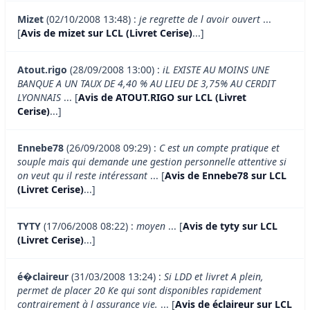
Mizet
(02/10/2008 13:48) :
je regrette de l avoir ouvert
...
[
Avis de mizet sur LCL (Livret Cerise)
...]
Atout.rigo
(28/09/2008 13:00) :
iL EXISTE AU MOINS UNE
BANQUE A UN TAUX DE 4,40 % AU LIEU DE 3,75% AU CERDIT
LYONNAIS
... [
Avis de ATOUT.RIGO sur LCL (Livret
Cerise)
...]
Ennebe78
(26/09/2008 09:29) :
C est un compte pratique et
souple mais qui demande une gestion personnelle attentive si
on veut qu il reste intéressant
... [
Avis de Ennebe78 sur LCL
(Livret Cerise)
...]
TYTY
(17/06/2008 08:22) :
moyen
... [
Avis de tyty sur LCL
(Livret Cerise)
...]
é�claireur
(31/03/2008 13:24) :
Si LDD et livret A plein,
permet de placer 20 Ke qui sont disponibles rapidement
contrairement à l assurance vie.
... [
Avis de éclaireur sur LCL