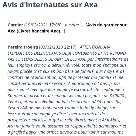
Avis d'internautes sur Axa
Garnier
(19/03/2021 17:08) :
a éviter
... [
Avis de garnier sur
Axa (Livret bancaire Axa)
...]
Pereira troeira
(03/02/2020 22:17) :
ATTENTION, AXA
EMPLOIE DES DELINQUANTS DEJA CONDAMNES ET NE REPOND
PAS DE LEURS DELITS DEVANT LA LOI AXA, par lintermédiaire de
leur employé escroc, a détourné, volé, toute mon épargne que
javais placée chez eux en bon père de famille, aux moyens de
contrats de capitalisation, afin de protéger ma famille et me
constituer une retraite sereine. Aujourdhui,a 64 ans, je nai
plus rien et bien que leur employé escroc ait été condamné à
30 mois de prison et à rembourser mon préjudice de 350000 ;
Celui-ci, étant insolvable du fait des actions dAXA contre lui,
Cest à AXA de me rembourser comme la loi ly oblige, car
lescroc était son employé direct avec un contrat de
prospecteur encaisseur qui le relie directement à AXA Mais,
Axa na jamais voulu assumer sa responsabilité demployeur et
a préféré payer une armée davocats pour vomir sur moi, me