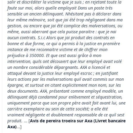
salir et discréditer la victime que je suis ; en rejetant toute la
faute sur moi, alors quelle employait Dans un poste très
sensible un ancien délinquant. Nhésitant pas à déclarer dans
leur même mémoire, soit que jai été trop négligeant dans ma
gestion, ou encore que jai été complice des malversations, ou
même, aussi aberrant que cela puisse paraitre : que je nai
aucun contrats. S.i.c Alors que jai produit des contrats en
bonne et due forme, ce qui a permis à la justice en première
instance de me reconnaitre victime et de chiffrer mon
préjudice à 350000. Et que cest aussi grâce à mon
intervention, quils ont découvert que leur employé avait volé
un nombre considérable dépargnants. AXA a licencié et
attaqué devant la justice leur employé escroc ; en justifiant
leurs actions par les malversations quil avait commis sur mon
épargne, et surtout en citant explicitement mon nom, sur les
deux documents. AXA, présentant comme employé modèle, un
délinquant déjà condamné pour enlèvement et séquestration,
uniquement parce que son propre père avait fait avant lui, une
carrière exemplaire au sein de cette société; a elle été
vraiment négligente et doublement responsable de ce quil sest
produit.
... [
Avis de pereira troeira sur Axa (Livret bancaire
Axa)
...]