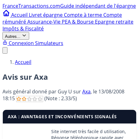
France
Transactions.com
Guide indépendant de l'épargne
Accueil
Livret épargne
Compte à terme
Compte
rémunéré
Assurance-Vie
PEA & Bourse
Epargne retraite
Impôts & Fiscalité
Autres...
Connexion
Simulateurs
Accueil
Avis sur Axa
Avis général donné par
Guy U
sur
Axa
, le
13/08/2008
18:15
(Note :
2.33
/5)
AXA : AVANTAGES ET INCONVÉNIENTS SIGNALÉS
Site internet très facile d utilisation,
Réponse téléphonique rapide avec