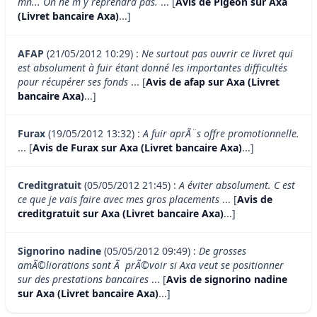
mn... On ne m y reprendra pas.
... [
Avis de Pigeon sur Axa
(Livret bancaire Axa)
...]
AFAP
(21/05/2012 10:29) :
Ne surtout pas ouvrir ce livret qui
est absolument à fuir étant donné les importantes difficultés
pour récupérer ses fonds
... [
Avis de afap sur Axa (Livret
bancaire Axa)
...]
Furax
(19/05/2012 13:32) :
A fuir aprÃ¨s offre promotionnelle.
... [
Avis de Furax sur Axa (Livret bancaire Axa)
...]
Creditgratuit
(05/05/2012 21:45) :
A éviter absolument. C est
ce que je vais faire avec mes gros placements
... [
Avis de
creditgratuit sur Axa (Livret bancaire Axa)
...]
Signorino nadine
(05/05/2012 09:49) :
De grosses
amÃ©liorations sont Ã prÃ©voir si Axa veut se positionner
sur des prestations bancaires
... [
Avis de signorino nadine
sur Axa (Livret bancaire Axa)
...]