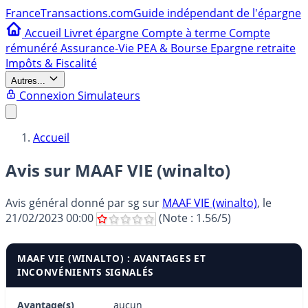
France
Transactions.com
Guide indépendant de l'épargne
Accueil
Livret épargne
Compte à terme
Compte
rémunéré
Assurance-Vie
PEA & Bourse
Epargne retraite
Impôts & Fiscalité
Autres...
Connexion
Simulateurs
Accueil
Avis sur MAAF VIE (winalto)
Avis général donné par
sg
sur
MAAF VIE (winalto)
, le
21/02/2023 00:00
(Note :
1.56
/5)
MAAF VIE (WINALTO) : AVANTAGES ET
INCONVÉNIENTS SIGNALÉS
Avantage(s)
aucun