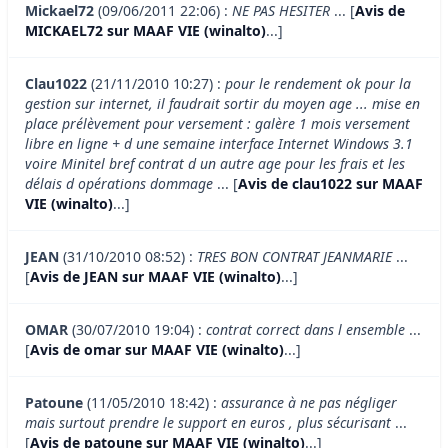
Mickael72
(09/06/2011 22:06) :
NE PAS HESITER
... [
Avis de
MICKAEL72 sur MAAF VIE (winalto)
...]
Clau1022
(21/11/2010 10:27) :
pour le rendement ok pour la
gestion sur internet, il faudrait sortir du moyen age ... mise en
place prélèvement pour versement : galère 1 mois versement
libre en ligne + d une semaine interface Internet Windows 3.1
voire Minitel bref contrat d un autre age pour les frais et les
délais d opérations dommage
... [
Avis de clau1022 sur MAAF
VIE (winalto)
...]
JEAN
(31/10/2010 08:52) :
TRES BON CONTRAT JEANMARIE
...
[
Avis de JEAN sur MAAF VIE (winalto)
...]
OMAR
(30/07/2010 19:04) :
contrat correct dans l ensemble
...
[
Avis de omar sur MAAF VIE (winalto)
...]
Patoune
(11/05/2010 18:42) :
assurance à ne pas négliger
mais surtout prendre le support en euros , plus sécurisant
...
[
Avis de patoune sur MAAF VIE (winalto)
...]