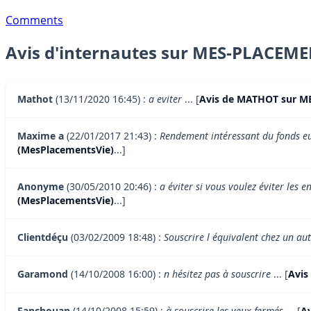
Comments
Avis d'internautes sur MES-PLACEM
Mathot
(13/11/2020 16:45) :
a eviter
... [
Avis de MATHOT sur M
Maxime a
(22/01/2017 21:43) :
Rendement intéressant du fonds eur
(MesPlacementsVie)
...]
Anonyme
(30/05/2010 20:46) :
a éviter si vous voulez éviter les 
(MesPlacementsVie)
...]
Clientdéçu
(03/02/2009 18:48) :
Souscrire l équivalent chez un aut
Garamond
(14/10/2008 16:00) :
n hésitez pas à souscrire
... [
Avis
Fanchouan
(14/10/2008 15:59) :
à souscrire les yeux fermés
... [
A