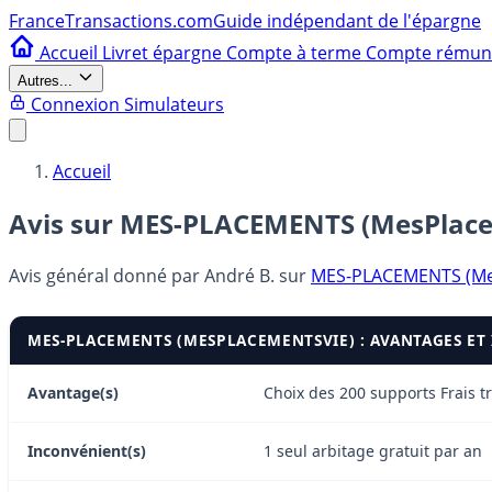
France
Transactions.com
Guide indépendant de l'épargne
Accueil
Livret épargne
Compte à terme
Compte rému
Autres...
Connexion
Simulateurs
Accueil
Avis sur MES-PLACEMENTS (MesPlac
Avis général donné par
André B.
sur
MES-PLACEMENTS (Me
MES-PLACEMENTS (MESPLACEMENTSVIE) : AVANTAGES ET
Avantage(s)
Choix des 200 supports Frais tr
Inconvénient(s)
1 seul arbitage gratuit par an