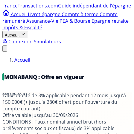
France
Transactions.com
Guide indépendant de l'épargne
Accueil
Livret épargne
Compte à terme
Compte
rémunéré
Assurance-Vie
PEA & Bourse
Epargne retraite
Impôts & Fiscalité
Autres...
Connexion
Simulateurs
Accueil
MONABANQ : Offre en vigueur
Taux boosté de 3% applicable pendant 12 mois jusqu'à
150.000€ (+ jusqu'à 280€ offert pour l'ouverture du
compte courant)
Offre valable jusqu'au
30/09/2026
CONDITIONS
: Taux nominal annuel brut (hors
prélèvements sociaux et fiscaux) de 3% applicable