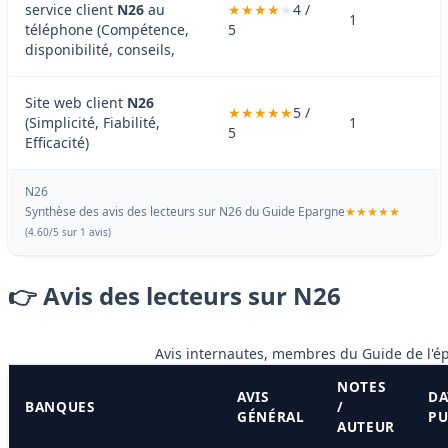
service client
N26
au
4 /
1
téléphone (Compétence,
5
disponibilité, conseils,
Site web client
N26
5 /
(Simplicité, Fiabilité,
1
5
Efficacité)
N26
Synthèse des avis des lecteurs sur N26 du
Guide Epargne
(
4.60
/
5
sur 1 avis)
👉 Avis des lecteurs sur N26
Avis internautes, membres du Guide de l'é
NOTES
AVIS
DA
BANQUES
/
GÉNÉRAL
PU
AUTEUR