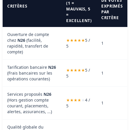
DE VOTES
(1 =
CRITÈRES
EXPRIMÉS
MAUVAIS, 5
PAR
=
CRITÈRE
EXCELLENT)
Ouverture de compte
chez
N26
(facilité,
5 /
1
rapidité, transfert de
5
compte)
Tarification bancaire
N26
5 /
(Frais bancaires sur les
1
5
opérations courantes)
Services proposés
N26
(Hors gestion compte
4 /
1
courant, placements,
5
alertes, assurances, ...)
Qualité globale du