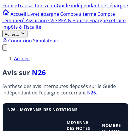
France
Transactions.com
Guide indépendant de l'épargne
Accueil
Livret épargne
Compte à terme
Compte
rémunéré
Assurance-Vie
PEA & Bourse
Epargne retraite
Impôts & Fiscalité
Autres...
Connexion
Simulateurs
Accueil
Avis sur
N26
Synthèse des avis internautes déposés sur le Guide
indépendant de l'épargne concernant
N26
.
N26 : MOYENNE DES NOTATIONS
MOYENNE
NOMBRE
DES NOTES