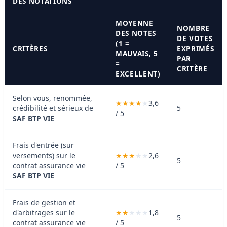
DES NOTATIONS
MOYENNE
NOMBRE
DES NOTES
DE VOTES
(1 =
CRITÈRES
EXPRIMÉS
MAUVAIS, 5
PAR
=
CRITÈRE
EXCELLENT)
Selon vous, renommée,
3,6
crédibilité et sérieux de
5
/ 5
SAF BTP VIE
Frais d'entrée (sur
versements) sur le
2,6
5
contrat assurance vie
/ 5
SAF BTP VIE
Frais de gestion et
d'arbitrages sur le
1,8
5
contrat assurance vie
/ 5