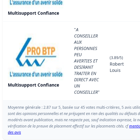
Multisupport Confiance
"
A
CONSEILLER
AUX
PERSONNES
PEU
(3.89/5)
AVERTIES ET
Robert
DESIRANT
Louis
TRAITER EN
DIRECT AVEC
Multisupport Confiance
UN
CONSEILLER
"
Moyenne générale : 2.87 sur 5, basée sur 45 votes multi-critères, 5 avis utili
sont des opinions personnelles et ne préjugent en rien des qualités ou défauts d
modérés avant publication, mais ne respecte pas, sauf indication expresse, l
vérification de la preuve de placement effectif sur les placements cités. cf
mentio
des avis