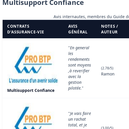
Multisupport Confiance
Avis internautes, membres du Guide d
CONTRATS
AVIS
NOTES /
D'ASSURANCE-VIE
GÉNÉRAL
AUTEUR
"
En general
les
rendements
sont moyens
(2.78/5)
,à reverifier
Ramon
avec la
gestion
pilotée.
"
Multisupport Confiance
"
Je vais faire
un rachat
total, et je
(3.00/5)