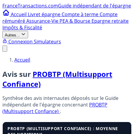
France
Transactions.com
Guide indépendant de l'épargne
Accueil
Livret épargne
Compte à terme
Compte
rémunéré
Assurance-Vie
PEA & Bourse
Epargne retraite
Impôts & Fiscalité
Autres...
Connexion
Simulateurs
Accueil
Avis sur
PROBTP (Multisupport
Confiance)
Synthèse des avis internautes déposés sur le Guide
indépendant de l'épargne concernant
PROBTP
(Multisupport Confiance)
.
PROBTP (MULTISUPPORT CONFIANCE) : MOYENNE