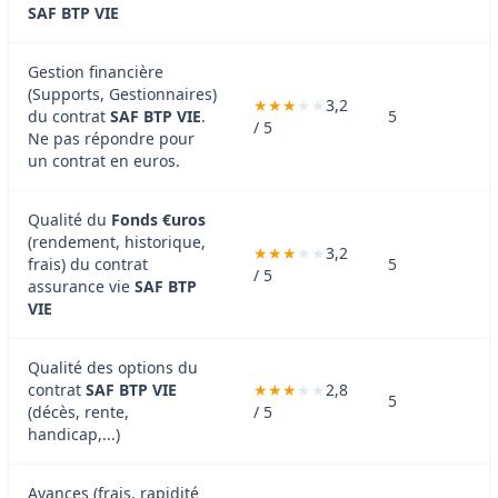
SAF BTP VIE
Gestion financière
(Supports, Gestionnaires)
3,2
du contrat
SAF BTP VIE
.
5
/ 5
Ne pas répondre pour
un contrat en euros.
Qualité du
Fonds €uros
(rendement, historique,
3,2
frais) du contrat
5
/ 5
assurance vie
SAF BTP
VIE
Qualité des options du
contrat
SAF BTP VIE
2,8
5
(décès, rente,
/ 5
handicap,...)
Avances (frais, rapidité