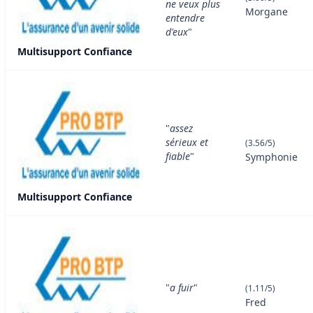
ne veux plus
Morgane
entendre
d'eux
"
Multisupport Confiance
"
assez
sérieux et
(3.56/5)
fiable
"
Symphonie
Multisupport Confiance
"
a fuir
"
(1.11/5)
Fred