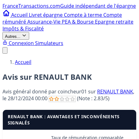
France
Transactions.com
Guide indépendant de l'épargne
Accueil
Livret épargne
Compte à terme
Compte
rémunéré
Assurance-Vie
PEA & Bourse
Epargne retraite
Impôts & Fiscalité
Autres...
Connexion
Simulateurs
Accueil
Avis sur RENAULT BANK
Avis général donné par
coincheur01
sur
RENAULT BANK
,
le
28/12/2024 00:00
(Note :
2.83
/5)
RENAULT BANK : AVANTAGES ET INCONVÉNIENTS
SIGNALÉS
Taux de rémunération comparable