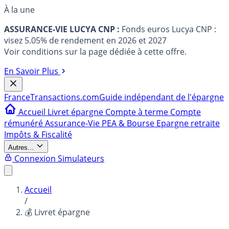
À la une
ASSURANCE-VIE LUCYA CNP :
Fonds euros Lucya CNP :
visez 5.05% de rendement en 2026 et 2027
Voir conditions sur la page dédiée à cette offre.
En Savoir Plus
France
Transactions.com
Guide indépendant de l'épargne
Accueil
Livret épargne
Compte à terme
Compte
rémunéré
Assurance-Vie
PEA & Bourse
Epargne retraite
Impôts & Fiscalité
Autres...
Connexion
Simulateurs
Accueil
/
💰 Livret épargne