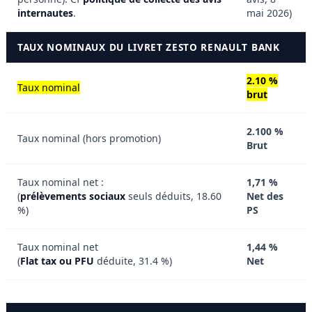
internautes
.
mai 2026)
TAUX NOMINAUX DU LIVRET ZESTO RENAULT BANK
2.10 %
Taux nominal
brut
2.100 %
Taux nominal (hors promotion)
Brut
Taux nominal net :
1,71 %
(
prélèvements sociaux
seuls déduits, 18.60
Net des
%)
PS
Taux nominal net
1,44 %
(
Flat tax ou PFU
déduite, 31.4 %)
Net