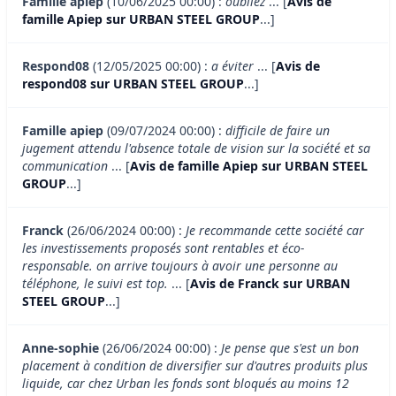
Famille apiep
(10/06/2025 00:00) :
oubliez
... [
Avis de
famille Apiep sur URBAN STEEL GROUP
...]
Respond08
(12/05/2025 00:00) :
a éviter
... [
Avis de
respond08 sur URBAN STEEL GROUP
...]
Famille apiep
(09/07/2024 00:00) :
difficile de faire un
jugement attendu l'absence totale de vision sur la société et sa
communication
... [
Avis de famille Apiep sur URBAN STEEL
GROUP
...]
Franck
(26/06/2024 00:00) :
Je recommande cette société car
les investissements proposés sont rentables et éco-
responsable. on arrive toujours à avoir une personne au
téléphone, le suivi est top.
... [
Avis de Franck sur URBAN
STEEL GROUP
...]
Anne-sophie
(26/06/2024 00:00) :
Je pense que s'est un bon
placement à condition de diversifier sur d'autres produits plus
liquide, car chez Urban les fonds sont bloqués au moins 12