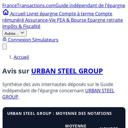
France
Transactions.com
Guide indépendant de l'épargne
Accueil
Livret épargne
Compte à terme
Compte
rémunéré
Assurance-Vie
PEA & Bourse
Epargne retraite
Impôts & Fiscalité
Autres...
Connexion
Simulateurs
Accueil
Avis sur
URBAN STEEL GROUP
Synthèse des avis internautes déposés sur le Guide
indépendant de l'épargne concernant
URBAN STEEL
GROUP
.
URBAN STEEL GROUP : MOYENNE DES NOTATIONS
MOYENNE