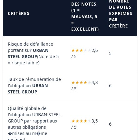
NOMBRE
DES NOTES
DE VOTES
(1 =
CRITÈRES
EXPRIMÉS
MAUVAIS, 5
PAR
=
CRITÈRE
EXCELLENT)
Risque de défaillance
portant sur
URBAN
2,6
5
STEEL GROUP
(Note de 5
/ 5
= risque faible)
Taux de rémunération de
4,3
l'obligation
URBAN
6
/ 5
STEEL GROUP
Qualité globale de
l'obligation URBAN STEEL
GROUP par rapport aux
3,5
6
autres obligations
/ 5
�mises au m�me
moment