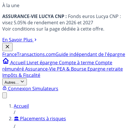
À la une
ASSURANCE-VIE LUCYA CNP :
Fonds euros Lucya CNP :
visez 5.05% de rendement en 2026 et 2027
Voir conditions sur la page dédiée à cette offre.
En Savoir Plus
France
Transactions.com
Guide indépendant de l'épargne
Accueil
Livret épargne
Compte à terme
Compte
rémunéré
Assurance-Vie
PEA & Bourse
Epargne retraite
Impôts & Fiscalité
Autres...
Connexion
Simulateurs
Accueil
/
🏛️ Placements à risques
/