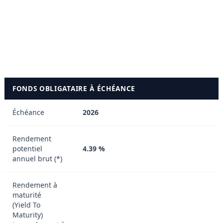
d'atteindre ses objectifs
CC (High Yield) Obligation très
spéculative et très risquée
C (High Yield) Proche de la faillite
FONDS OBLIGATAIRE À ÉCHÉANCE
Échéance
2026
Rendement
potentiel
4.39 %
annuel brut (*)
Rendement à
maturité
(Yield To
Maturity)