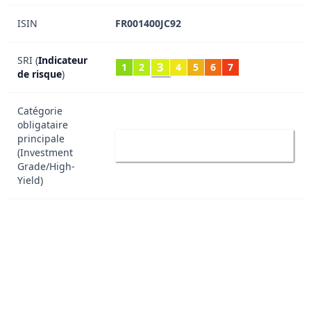
ISIN
FR001400JC92
SRI (
Indicateur
3
1
2
4
5
6
7
de risque
)
Catégorie
obligataire
HY
principale
High Yield
(Investment
Grade/High-
Yield)
AAA (Investment Grade) Qualité
supérieure
AA+ (Investment Grade) Qualité
moyenne supérieure