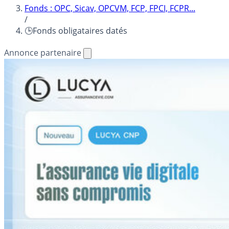
Fonds : OPC, Sicav, OPCVM, FCP, FPCI, FCPR...
/
🕒Fonds obligataires datés
Annonce partenaire