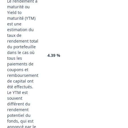
Le rendement à
maturité ou
Yield to
maturité (YTM)
est une
estimation du
taux de
rendement total
du portefeuille
dans le cas où
4.39 %
tous les
paiements de
coupons et
remboursement
de capital ont
été effectués.
Le YTM est
souvent
différent du
rendement
potentiel du
fonds, qui est
annoncé par le