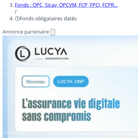
Fonds : OPC, Sicav, OPCVM, FCP, FPCI, FCPR...
/
🕒Fonds obligataires datés
Annonce partenaire