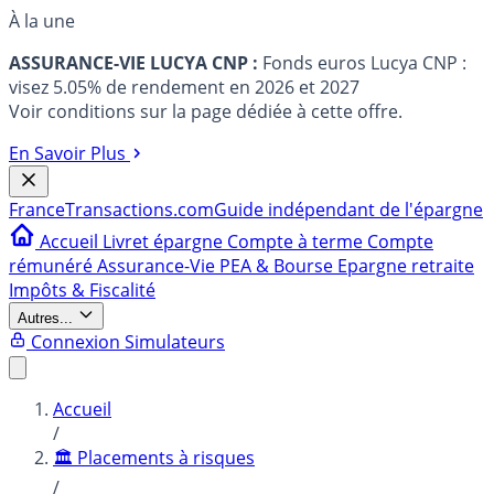
À la une
ASSURANCE-VIE LUCYA CNP :
Fonds euros Lucya CNP :
visez 5.05% de rendement en 2026 et 2027
Voir conditions sur la page dédiée à cette offre.
En Savoir Plus
France
Transactions.com
Guide indépendant de l'épargne
Accueil
Livret épargne
Compte à terme
Compte
rémunéré
Assurance-Vie
PEA & Bourse
Epargne retraite
Impôts & Fiscalité
Autres...
Connexion
Simulateurs
Accueil
/
🏛️ Placements à risques
/