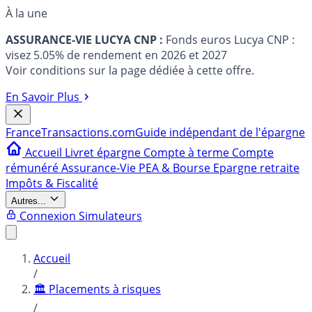
À la une
ASSURANCE-VIE LUCYA CNP :
Fonds euros Lucya CNP :
visez 5.05% de rendement en 2026 et 2027
Voir conditions sur la page dédiée à cette offre.
En Savoir Plus
France
Transactions.com
Guide indépendant de l'épargne
Accueil
Livret épargne
Compte à terme
Compte
rémunéré
Assurance-Vie
PEA & Bourse
Epargne retraite
Impôts & Fiscalité
Autres...
Connexion
Simulateurs
Accueil
/
🏛️ Placements à risques
/