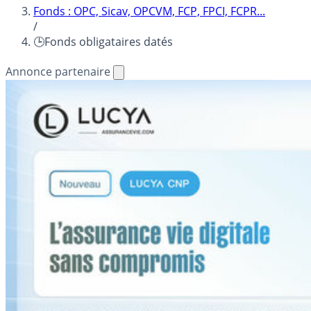
Fonds : OPC, Sicav, OPCVM, FCP, FPCI, FCPR...
/
🕒Fonds obligataires datés
Annonce partenaire