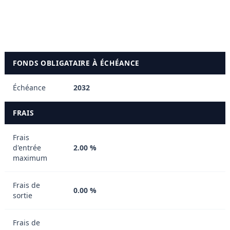
CC (High Yield) Obligation très
spéculative et très risquée
C (High Yield) Proche de la faillite
FONDS OBLIGATAIRE À ÉCHÉANCE
Échéance
2032
FRAIS
Frais
d'entrée
2.00 %
maximum
Frais de
0.00 %
sortie
Frais de