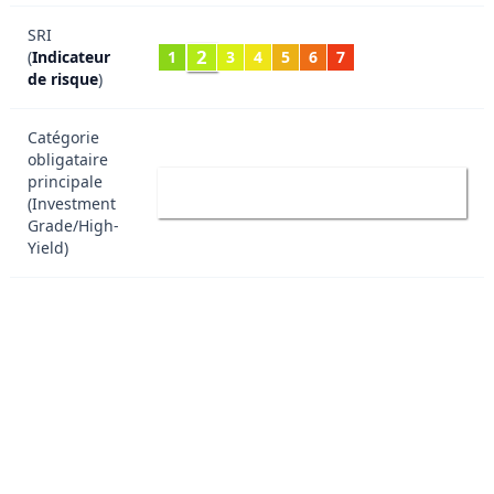
SRI
2
(
Indicateur
1
3
4
5
6
7
de risque
)
Catégorie
obligataire
IG
principale
Investment Grade
(Investment
Grade/High-
Yield)
AAA (Investment Grade) Qualité
supérieure
AA+ (Investment Grade) Qualité
moyenne supérieure
AA (Investment Grade) Qualité