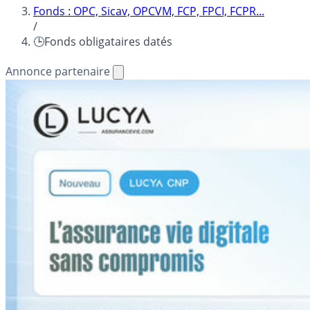
Fonds : OPC, Sicav, OPCVM, FCP, FPCI, FCPR...
/
🕒Fonds obligataires datés
Annonce partenaire