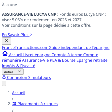
À la une
ASSURANCE-VIE LUCYA CNP :
Fonds euros Lucya CNP :
visez 5.05% de rendement en 2026 et 2027
Voir conditions sur la page dédiée à cette offre.
En Savoir Plus
France
Transactions.com
Guide indépendant de l'épargne
Accueil
Livret épargne
Compte à terme
Compte
rémunéré
Assurance-Vie
PEA & Bourse
Epargne retraite
Impôts & Fiscalité
Autres...
Connexion
Simulateurs
Accueil
/
🏛️ Placements à risques
/