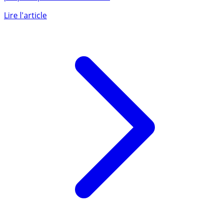
SYCOYIELD 2026 RC est un fonds obligataire daté
proposé par SYCOMORE AM.
Lire l'article