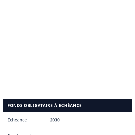
B (High Yield) Très spéculatif
B- (High Yield) Très spéculatif
CCC+ (High Yield) Risque
considérable
CCC (High Yield) Faible probabilité
d'atteindre ses objectifs
CC (High Yield) Obligation très
spéculative et très risquée
C (High Yield) Proche de la faillite
FONDS OBLIGATAIRE À ÉCHÉANCE
Échéance
2030