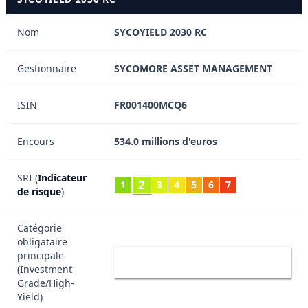
Nom
SYCOYIELD 2030 RC
Gestionnaire
SYCOMORE ASSET MANAGEMENT
ISIN
FR001400MCQ6
Encours
534.0 millions d'euros
SRI (
Indicateur
2
1
3
4
5
6
7
de risque
)
Catégorie
obligataire
HY
principale
High Yield
(Investment
Grade/High-
Yield)