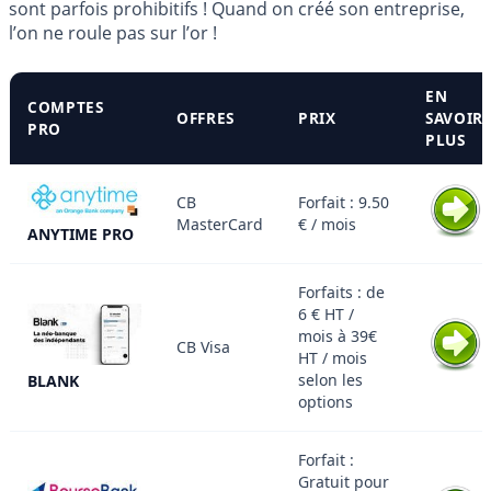
sont parfois prohibitifs ! Quand on créé son entreprise,
l’on ne roule pas sur l’or !
EN
COMPTES
OFFRES
PRIX
SAVOIR
PRO
PLUS
CB
Forfait : 9.50
MasterCard
€ / mois
ANYTIME PRO
Forfaits : de
6 € HT /
mois à 39€
CB Visa
HT / mois
selon les
BLANK
options
Forfait :
Gratuit pour