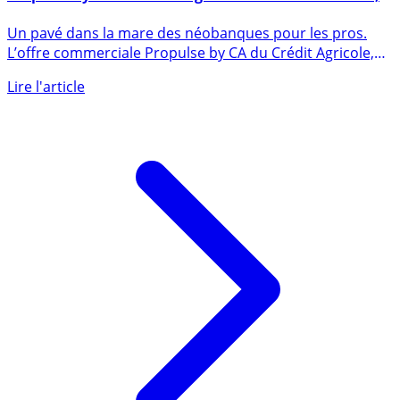
Banque pour les pros et indépendants : l’offre
Propulse by CA du Crédit Agricole / LCL Essentiel Pro, à
8€ HT par mois, devraient largement séduire
Un pavé dans la mare des néobanques pour les pros.
L’offre commerciale Propulse by CA du Crédit Agricole,
au tarif de (...)
Lire l'article