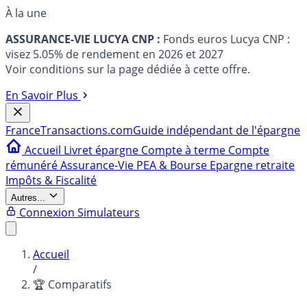
À la une
ASSURANCE-VIE LUCYA CNP :
Fonds euros Lucya CNP :
visez 5.05% de rendement en 2026 et 2027
Voir conditions sur la page dédiée à cette offre.
En Savoir Plus
France
Transactions.com
Guide indépendant de l'épargne
Accueil
Livret épargne
Compte à terme
Compte
rémunéré
Assurance-Vie
PEA & Bourse
Epargne retraite
Impôts & Fiscalité
Autres...
Connexion
Simulateurs
Accueil
/
🏆 Comparatifs