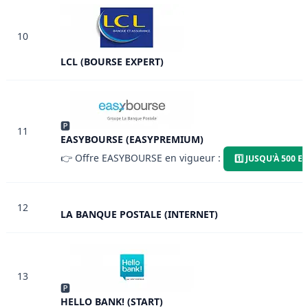
10
LCL (BOURSE EXPERT)
🅿
11
EASYBOURSE (EASYPREMIUM)
👉 Offre EASYBOURSE en vigueur :
1️⃣ JUSQU'À 500
12
LA BANQUE POSTALE (INTERNET)
13
🅿
HELLO BANK! (START)