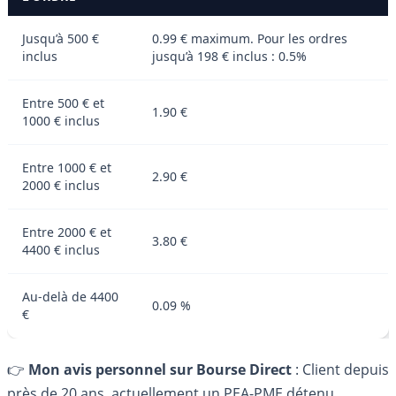
Jusqu’à 500 €
0.99 € maximum. Pour les ordres
inclus
jusqu’à 198 € inclus : 0.5%
Entre 500 € et
1.90 €
1000 € inclus
Entre 1000 € et
2.90 €
2000 € inclus
Entre 2000 € et
3.80 €
4400 € inclus
Au-delà de 4400
0.09 %
€
👉
Mon avis personnel sur Bourse Direct
: Client depuis
près de 20 ans, actuellement un PEA-PME détenu,