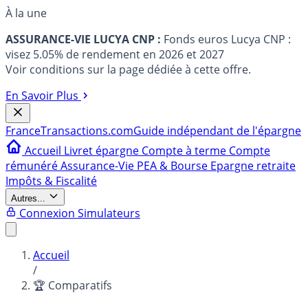
À la une
ASSURANCE-VIE LUCYA CNP :
Fonds euros Lucya CNP :
visez 5.05% de rendement en 2026 et 2027
Voir conditions sur la page dédiée à cette offre.
En Savoir Plus
France
Transactions.com
Guide indépendant de l'épargne
Accueil
Livret épargne
Compte à terme
Compte
rémunéré
Assurance-Vie
PEA & Bourse
Epargne retraite
Impôts & Fiscalité
Autres...
Connexion
Simulateurs
Accueil
/
🏆 Comparatifs