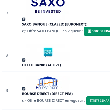
7
🅿
SAXO BANQUE (CLASSIC (EURONEXT))
👉 Offre SAXO BANQUE en vigueur :
1️⃣ 500€ DE FR
8
🅿
HELLO BANK! (ACTIVE)
🅿
9
BOURSE DIRECT (DIRECT PEA)
👉 Offre BOURSE DIRECT en vigueur :
1️⃣ ETF ISHAR