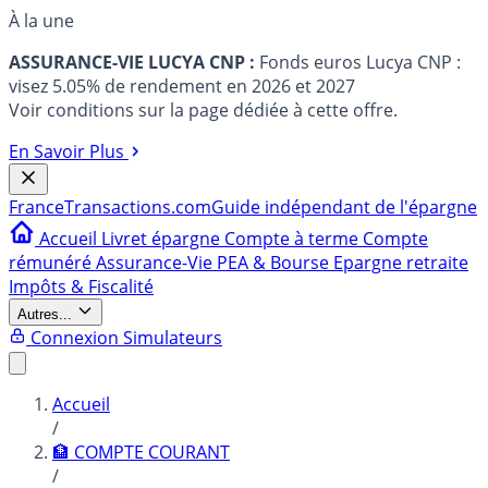
À la une
ASSURANCE-VIE LUCYA CNP :
Fonds euros Lucya CNP :
visez 5.05% de rendement en 2026 et 2027
Voir conditions sur la page dédiée à cette offre.
En Savoir Plus
France
Transactions.com
Guide indépendant de l'épargne
Accueil
Livret épargne
Compte à terme
Compte
rémunéré
Assurance-Vie
PEA & Bourse
Epargne retraite
Impôts & Fiscalité
Autres...
Connexion
Simulateurs
Accueil
/
🏦 COMPTE COURANT
/