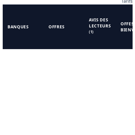
Tarifs
AVIS DES
OFFES
LECTEURS
BANQUES
OFFRES
BIENV
(1)