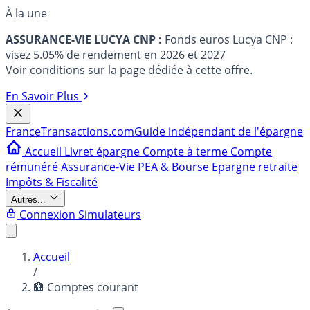
À la une
ASSURANCE-VIE LUCYA CNP :
Fonds euros Lucya CNP :
visez 5.05% de rendement en 2026 et 2027
Voir conditions sur la page dédiée à cette offre.
En Savoir Plus
France
Transactions.com
Guide indépendant de l'épargne
Accueil
Livret épargne
Compte à terme
Compte
rémunéré
Assurance-Vie
PEA & Bourse
Epargne retraite
Impôts & Fiscalité
Autres...
Connexion
Simulateurs
Accueil
/
🏦 Comptes courant