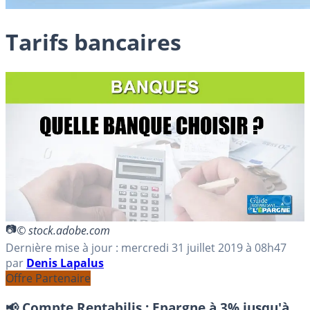
Tarifs bancaires
© stock.adobe.com
Dernière mise à jour :
mercredi 31 juillet 2019
à 08h47
par
Denis Lapalus
Offre Partenaire
📢 Compte Rentabilis :
Epargne à 3% jusqu'à