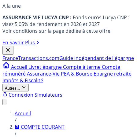
À la une
ASSURANCE-VIE LUCYA CNP :
Fonds euros Lucya CNP :
visez 5.05% de rendement en 2026 et 2027
Voir conditions sur la page dédiée à cette offre.
En Savoir Plus
France
Transactions.com
Guide indépendant de l'épargne
Accueil
Livret épargne
Compte à terme
Compte
rémunéré
Assurance-Vie
PEA & Bourse
Epargne retraite
Impôts & Fiscalité
Autres...
Connexion
Simulateurs
Accueil
/
🏦 COMPTE COURANT
/