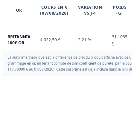
COURS EN €
VARIATION
POIDS
OR
(07/08/2026)
VS J-1
(G)
BRITANNIA
31,1035
4.022,50 €
2,21 %
100£ OR
g
La surprime théorique est la différence de prix du produit affiché avec celui 
grammage en or, en tenant compte de son coefficient de pureté, par le cour
117.78000 € au 07/08/2026). Cette surprime est déjà incluse dans le prix du 