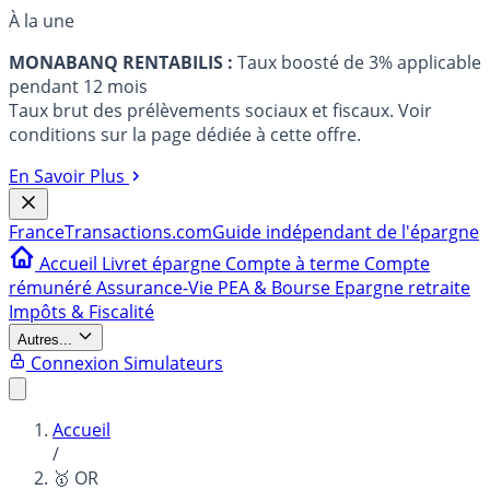
À la une
MONABANQ RENTABILIS :
Taux boosté de 3% applicable
pendant 12 mois
Taux brut des prélèvements sociaux et fiscaux. Voir
conditions sur la page dédiée à cette offre.
En Savoir Plus
France
Transactions.com
Guide indépendant de l'épargne
Accueil
Livret épargne
Compte à terme
Compte
rémunéré
Assurance-Vie
PEA & Bourse
Epargne retraite
Impôts & Fiscalité
Autres...
Connexion
Simulateurs
Accueil
/
🥇 OR