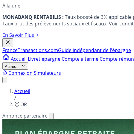
À la une
MONABANQ RENTABILIS :
Taux boosté de 3% applicable
Taux brut des prélèvements sociaux et fiscaux. Voir conditi
En Savoir Plus
France
Transactions.com
Guide indépendant de l'épargne
Accueil
Livret épargne
Compte à terme
Compte rému
Autres...
Connexion
Simulateurs
Accueil
/
🥇 OR
Annonce partenaire