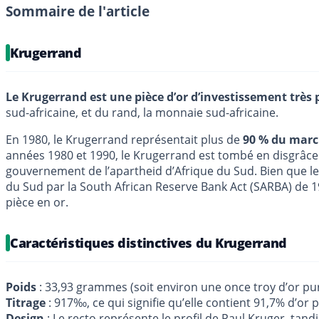
Sommaire de l'article
Krugerrand
Le Krugerrand est une pièce d’or d’investissement très 
sud-africaine, et du rand, la monnaie sud-africaine.
En 1980, le Krugerrand représentait plus de
90 % du marc
années 1980 et 1990, le Krugerrand est tombé en disgrâce 
gouvernement de l’apartheid d’Afrique du Sud. Bien que le
du Sud par la South African Reserve Bank Act (SARBA) de 
pièce en or.
Caractéristiques distinctives du Krugerrand
Poids
: 33,93 grammes (soit environ une once troy d’or pur
Titrage
: 917‰, ce qui signifie qu’elle contient 91,7% d’or p
Design
: Le recto représente le profil de Paul Kruger, tand