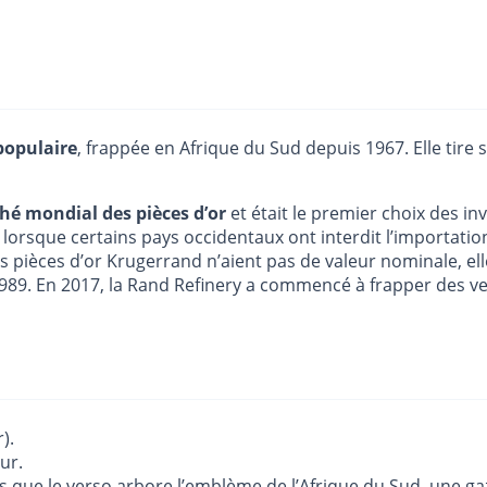
populaire
, frappée en Afrique du Sud depuis 1967. Elle tir
hé mondial des pièces d’or
et était le premier choix des in
lorsque certains pays occidentaux ont interdit l’importatio
s pièces d’or Krugerrand n’aient pas de valeur nominale, e
1989. En 2017, la Rand Refinery a commencé à frapper des v
).
ur.
is que le verso arbore l’emblème de l’Afrique du Sud, une ga