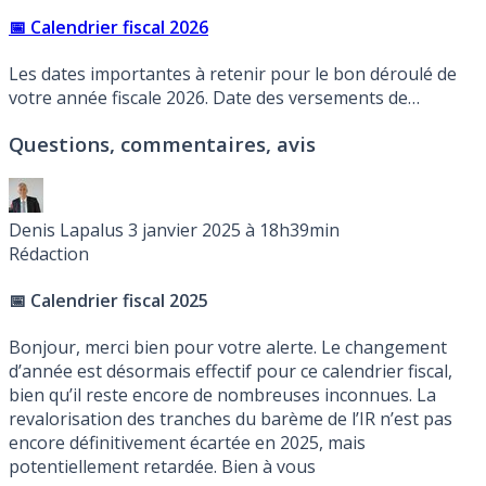
📅 Calendrier fiscal 2026
Les dates importantes à retenir pour le bon déroulé de
votre année fiscale 2026. Date des versements de
l’avance, périodes de déclaration des revenus 2025 en
Questions, commentaires, avis
2026. Avis d’imposition 2026 portant sur les revenus
perçus en 2025.
Denis Lapalus
3 janvier 2025 à 18h39min
Rédaction
📅 Calendrier fiscal 2025
Bonjour, merci bien pour votre alerte. Le changement
d’année est désormais effectif pour ce calendrier fiscal,
bien qu’il reste encore de nombreuses inconnues. La
revalorisation des tranches du barème de l’IR n’est pas
encore définitivement écartée en 2025, mais
potentiellement retardée. Bien à vous