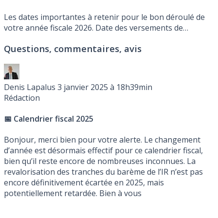
Les dates importantes à retenir pour le bon déroulé de
votre année fiscale 2026. Date des versements de
l’avance, périodes de déclaration des revenus 2025 en
Questions, commentaires, avis
2026. Avis d’imposition 2026 portant sur les revenus
perçus en 2025.
Denis Lapalus
3 janvier 2025 à 18h39min
Rédaction
📅 Calendrier fiscal 2025
Bonjour, merci bien pour votre alerte. Le changement
d’année est désormais effectif pour ce calendrier fiscal,
bien qu’il reste encore de nombreuses inconnues. La
revalorisation des tranches du barème de l’IR n’est pas
encore définitivement écartée en 2025, mais
potentiellement retardée. Bien à vous