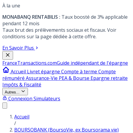
À la une
MONABANQ RENTABILIS :
Taux boosté de 3% applicable
pendant 12 mois
Taux brut des prélèvements sociaux et fiscaux. Voir
conditions sur la page dédiée à cette offre.
En Savoir Plus
France
Transactions.com
Guide indépendant de l'épargne
Accueil
Livret épargne
Compte à terme
Compte
rémunéré
Assurance-Vie
PEA & Bourse
Epargne retraite
Impôts & Fiscalité
Autres...
Connexion
Simulateurs
Accueil
/
BOURSOBANK (BoursoVie, ex Boursorama vie)