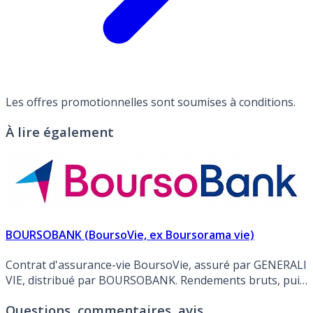
Les offres promotionnelles sont soumises à conditions.
À lire également
BOURSOBANK (BoursoVie, ex Boursorama vie)
Contrat d'assurance-vie BoursoVie, assuré par GENERALI
VIE, distribué par BOURSOBANK. Rendements bruts, puis
nets (des prélèvements sociaux et des frais de gestion)
Questions, commentaires, avis
des fonds en euros : EUROSSIMA FG 75 2025: 1.670% brut,