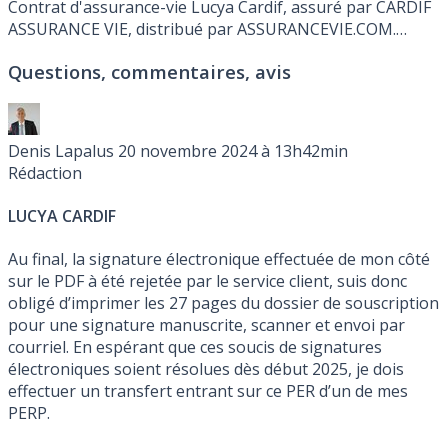
Contrat d'assurance-vie Lucya Cardif, assuré par CARDIF
ASSURANCE VIE, distribué par ASSURANCEVIE.COM.
Rendements bruts, puis nets (des prélèvements sociaux
Questions, commentaires, avis
et des frais de gestion) des fonds en euros : CARDIF 2025:
2.750% brut à 4.250% maximum, net de frais de gestion et
hors prélèvements sociaux et fiscaux, avec attribution de
bonus de rendement, soumis à conditions. , EURO
Denis Lapalus
20 novembre 2024 à 13h42min
PRIVATE STRATEGIES 2025: 2.750% brut
Rédaction
LUCYA CARDIF
Au final, la signature électronique effectuée de mon côté
sur le PDF à été rejetée par le service client, suis donc
obligé d’imprimer les 27 pages du dossier de souscription
pour une signature manuscrite, scanner et envoi par
courriel. En espérant que ces soucis de signatures
électroniques soient résolues dès début 2025, je dois
effectuer un transfert entrant sur ce PER d’un de mes
PERP.