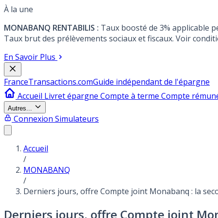
À la une
MONABANQ RENTABILIS :
Taux boosté de 3% applicable p
Taux brut des prélèvements sociaux et fiscaux. Voir conditi
En Savoir Plus
France
Transactions.com
Guide indépendant de l'épargne
Accueil
Livret épargne
Compte à terme
Compte rémun
Autres...
Connexion
Simulateurs
Accueil
/
MONABANQ
/
Derniers jours, offre Compte joint Monabanq : la seco
Derniers jours, offre Compte joint Mo