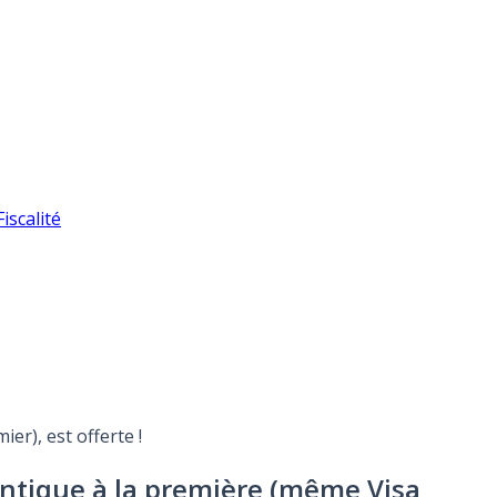
iscalité
er), est offerte !
dentique à la première (même Visa