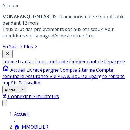
À la une
MONABANQ RENTABILIS :
Taux boosté de 3% applicable
pendant 12 mois
Taux brut des prélèvements sociaux et fiscaux. Voir
conditions sur la page dédiée à cette offre.
En Savoir Plus
France
Transactions.com
Guide indépendant de l'épargne
Accueil
Livret épargne
Compte à terme
Compte
rémunéré
Assurance-Vie
PEA & Bourse
Epargne retraite
Impôts & Fiscalité
Autres...
Connexion
Simulateurs
Accueil
/
🏠 IMMOBILIER