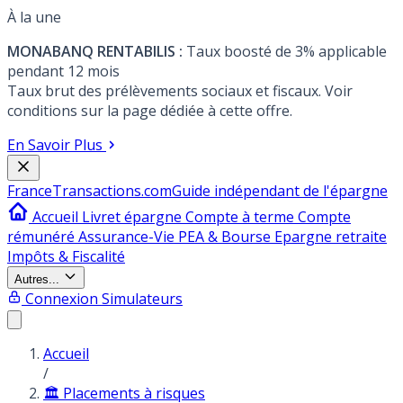
À la une
MONABANQ RENTABILIS :
Taux boosté de 3% applicable
pendant 12 mois
Taux brut des prélèvements sociaux et fiscaux. Voir
conditions sur la page dédiée à cette offre.
En Savoir Plus
France
Transactions.com
Guide indépendant de l'épargne
Accueil
Livret épargne
Compte à terme
Compte
rémunéré
Assurance-Vie
PEA & Bourse
Epargne retraite
Impôts & Fiscalité
Autres...
Connexion
Simulateurs
Accueil
/
🏛️ Placements à risques