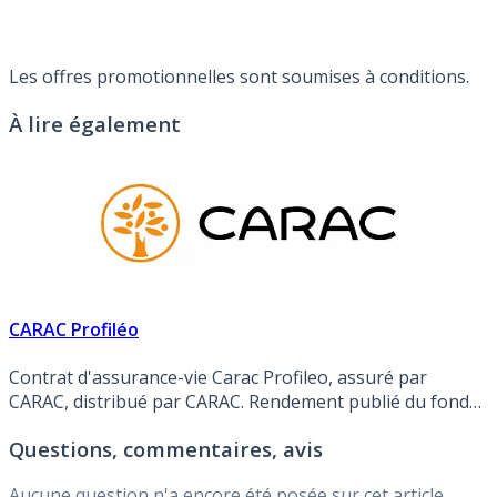
Les offres promotionnelles sont soumises à conditions.
À lire également
CARAC Profiléo
Contrat d'assurance-vie Carac Profileo, assuré par
CARAC, distribué par CARAC. Rendement publié du fonds
en euros en 2025 de 3.550% (Soit 2.939% NET des
Questions, commentaires, avis
prélèvements sociaux et des frais de gestion).
Aucune question n'a encore été posée sur cet article.