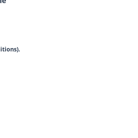
ie
itions).