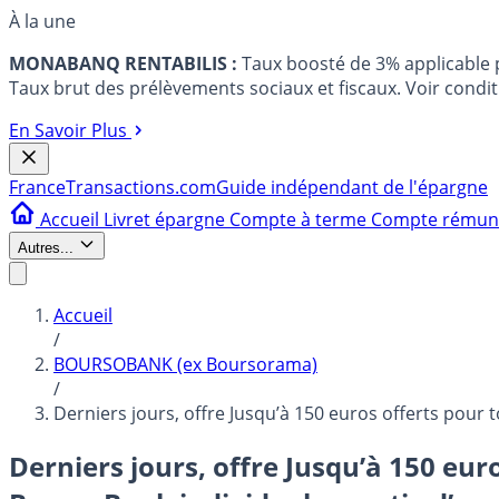
À la une
MONABANQ RENTABILIS :
Taux boosté de 3% applicable
Taux brut des prélèvements sociaux et fiscaux. Voir conditi
En Savoir Plus
France
Transactions.com
Guide indépendant de l'épargne
Accueil
Livret épargne
Compte à terme
Compte rému
Autres...
Accueil
/
BOURSOBANK (ex Boursorama)
/
Derniers jours, offre Jusqu’à 150 euros offerts pou
Derniers jours, offre Jusqu’à 150 eu