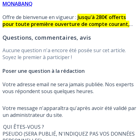
MONABANQ
Offre de bienvenue en vigueur :
Jusqu'à 280€ offerts
pour toute première ouverture de compte courant,
sous conditions.
Aucune condition de revenus minimum,
Questions, commentaires, avis
ni de domiciliation bancaire !
Aucune question n'a encore été posée sur cet article.
Soyez le premier à participer !
Poser une question à la rédaction
Votre adresse email ne sera jamais publiée. Nos experts
vous répondent sous quelques heures.
Votre message n'apparaîtra qu'après avoir été validé par
un administrateur du site.
QUI ÊTES-VOUS ?
PSEUDO (SERA PUBLIÉ, N'INDIQUEZ PAS VOS DONNÉES