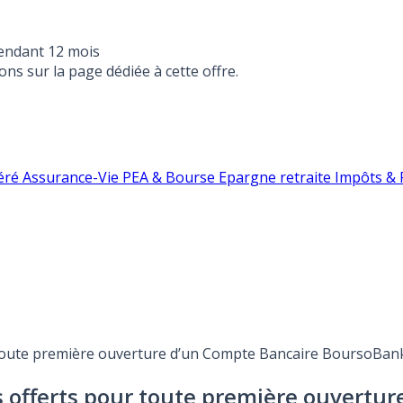
endant 12 mois
ons sur la page dédiée à cette offre.
éré
Assurance-Vie
PEA & Bourse
Epargne retraite
Impôts & F
 toute première ouverture d’un Compte Bancaire BoursoBank 
ros offerts pour toute première ouvert